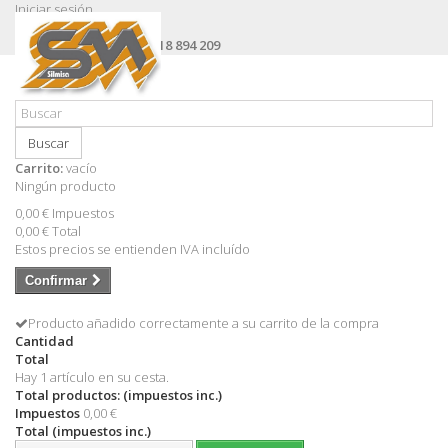
Iniciar sesión
Contacte con nosotros
Llámanos ahora:
+34 618 894 209
Buscar
Carrito:
vacío
Ningún producto
0,00 €
Impuestos
0,00 €
Total
Estos precios se entienden IVA incluído
Confirmar
Producto añadido correctamente a su carrito de la compra
Cantidad
Total
Hay 1 artículo en su cesta.
Total productos: (impuestos inc.)
Impuestos
0,00 €
Total (impuestos inc.)