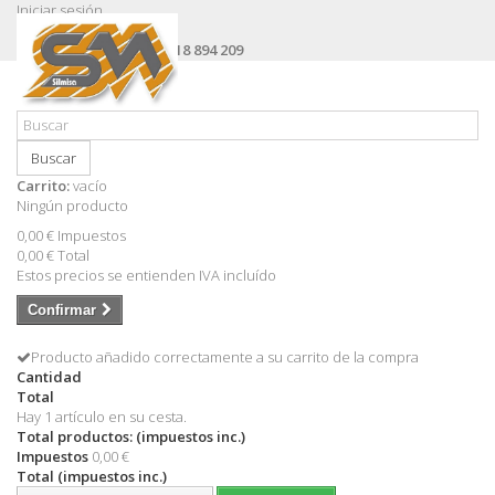
Iniciar sesión
Contacte con nosotros
Llámanos ahora:
+34 618 894 209
Buscar
Carrito:
vacío
Ningún producto
0,00 €
Impuestos
0,00 €
Total
Estos precios se entienden IVA incluído
Confirmar
Producto añadido correctamente a su carrito de la compra
Cantidad
Total
Hay 1 artículo en su cesta.
Total productos: (impuestos inc.)
Impuestos
0,00 €
Total (impuestos inc.)