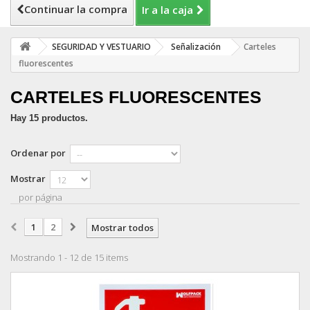
Continuar la compra
Ir a la caja
SEGURIDAD Y VESTUARIO
Señalización
Carteles
fluorescentes
CARTELES FLUORESCENTES
Hay 15 productos.
Ordenar por
Mostrar
por página
1
2
Mostrar todos
Mostrando 1 - 12 de 15 items