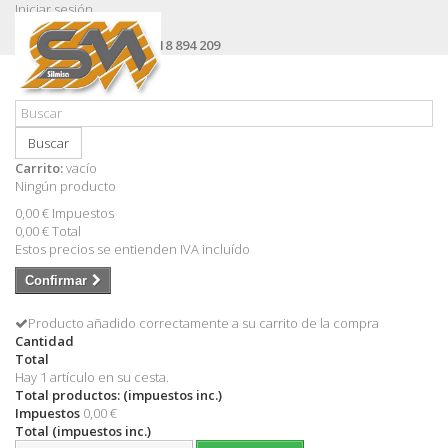
Iniciar sesión
Contacte con nosotros
Llámanos ahora:
+34 618 894 209
Buscar
Carrito:
vacío
Ningún producto
0,00 €
Impuestos
0,00 €
Total
Estos precios se entienden IVA incluído
Confirmar
Producto añadido correctamente a su carrito de la compra
Cantidad
Total
Hay 1 artículo en su cesta.
Total productos: (impuestos inc.)
Impuestos
0,00 €
Total (impuestos inc.)