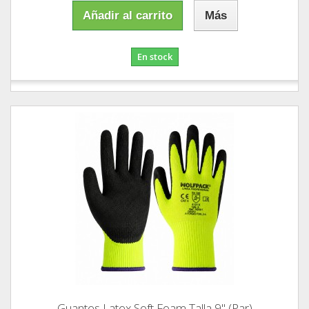
Añadir al carrito
Más
En stock
Guantes Latex Soft Foam Talla 9" (Par)