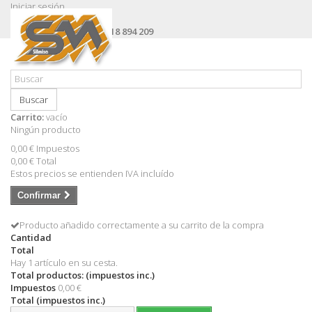
Iniciar sesión
Contacte con nosotros
Llámanos ahora:
+34 618 894 209
Buscar
Carrito:
vacío
Ningún producto
0,00 €
Impuestos
0,00 €
Total
Estos precios se entienden IVA incluído
Confirmar
Producto añadido correctamente a su carrito de la compra
Cantidad
Total
Hay 1 artículo en su cesta.
Total productos: (impuestos inc.)
Impuestos
0,00 €
Total (impuestos inc.)