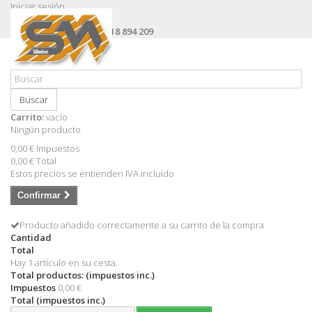
Iniciar sesión
Contacte con nosotros
Llámanos ahora:
+34 618 894 209
Buscar
Carrito:
vacío
Ningún producto
0,00 €
Impuestos
0,00 €
Total
Estos precios se entienden IVA incluído
Confirmar
Producto añadido correctamente a su carrito de la compra
Cantidad
Total
Hay 1 artículo en su cesta.
Total productos: (impuestos inc.)
Impuestos
0,00 €
Total (impuestos inc.)