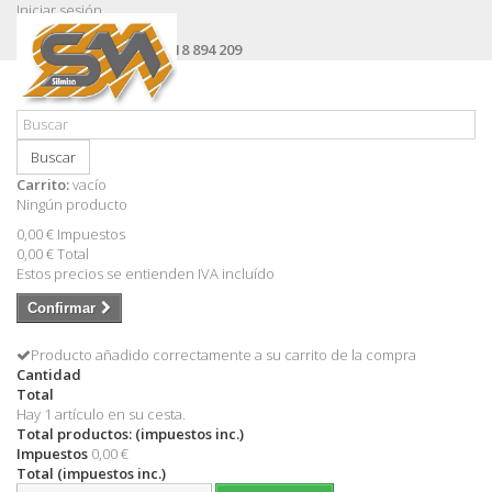
Iniciar sesión
Contacte con nosotros
Llámanos ahora:
+34 618 894 209
Buscar
Carrito:
vacío
Ningún producto
0,00 €
Impuestos
0,00 €
Total
Estos precios se entienden IVA incluído
Confirmar
Producto añadido correctamente a su carrito de la compra
Cantidad
Total
Hay 1 artículo en su cesta.
Total productos: (impuestos inc.)
Impuestos
0,00 €
Total (impuestos inc.)