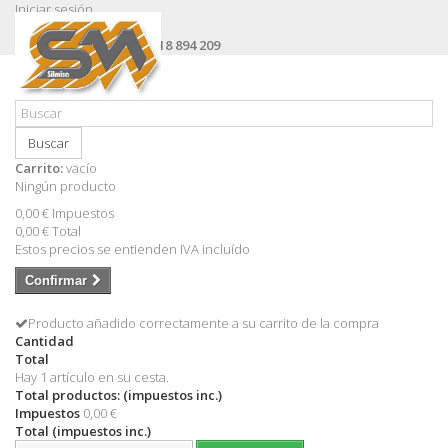
Iniciar sesión
Contacte con nosotros
Llámanos ahora:
+34 618 894 209
Buscar
Carrito:
vacío
Ningún producto
0,00 €
Impuestos
0,00 €
Total
Estos precios se entienden IVA incluído
Confirmar
Producto añadido correctamente a su carrito de la compra
Cantidad
Total
Hay 1 artículo en su cesta.
Total productos: (impuestos inc.)
Impuestos
0,00 €
Total (impuestos inc.)