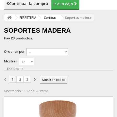
Continuar la compra
Ir a la caja
FERRETERIA
Cortinas
Soportes madera
SOPORTES MADERA
Hay 29 productos.
Ordenar por
Mostrar
por página
1
2
3
Mostrar todos
Mostrando 1 - 12 de 29 items