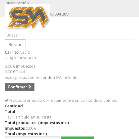
Iniciar sesión
Contacte con nosotros
Llámanos ahora:
+34 618 894 209
Buscar
Carrito:
vacío
Ningún producto
0,00 €
Impuestos
0,00 €
Total
Estos precios se entienden IVA incluído
Confirmar
Producto añadido correctamente a su carrito de la compra
Cantidad
Total
Hay 1 artículo en su cesta.
Total productos: (impuestos inc.)
Impuestos
0,00 €
Total (impuestos inc.)