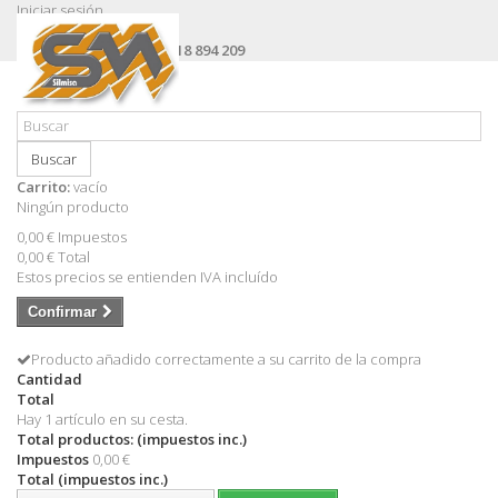
Iniciar sesión
Contacte con nosotros
Llámanos ahora:
+34 618 894 209
Buscar
Carrito:
vacío
Ningún producto
0,00 €
Impuestos
0,00 €
Total
Estos precios se entienden IVA incluído
Confirmar
Producto añadido correctamente a su carrito de la compra
Cantidad
Total
Hay 1 artículo en su cesta.
Total productos: (impuestos inc.)
Impuestos
0,00 €
Total (impuestos inc.)