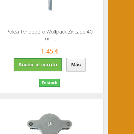
Polea Tendedero Wolfpack Zincado 40
mm....
1,45 €
Añadir al carrito
Más
En stock