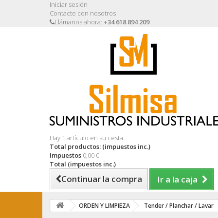
Iniciar sesión
Contacte con nosotros
Llámanos ahora:
+34 618 894 209
Hay 1 artículo en su cesta.
Total productos: (impuestos inc.)
Impuestos
0,00 €
Total (impuestos inc.)
Continuar la compra
Ir a la caja
ORDEN Y LIMPIEZA
Tender / Planchar / Lavar