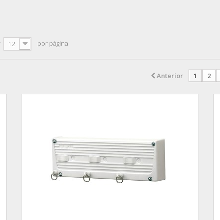
r
por página
12
Anterior
1
2