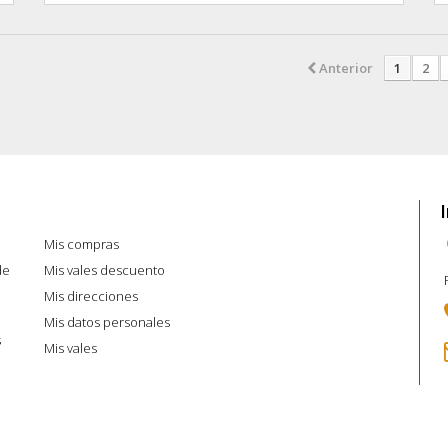
Anterior
1
2
Mi cuenta
Mis compras
de
Mis vales descuento
Mis direcciones
Mis datos personales
s
Mis vales