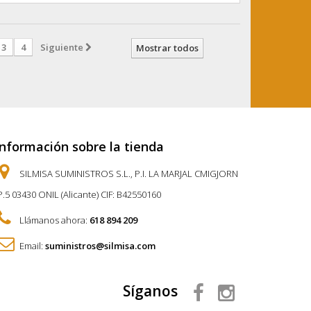
3
4
Siguiente
Mostrar todos
Información sobre la tienda
SILMISA SUMINISTROS S.L., P.I. LA MARJAL CMIGJORN
P.5 03430 ONIL (Alicante) CIF: B42550160
Llámanos ahora:
618 894 209
Email:
suministros@silmisa.com
Síganos