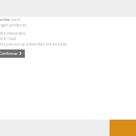
rrito:
vacío
ngún producto
00 €
Impuestos
00 €
Total
tos precios se entienden IVA incluído
Confirmar