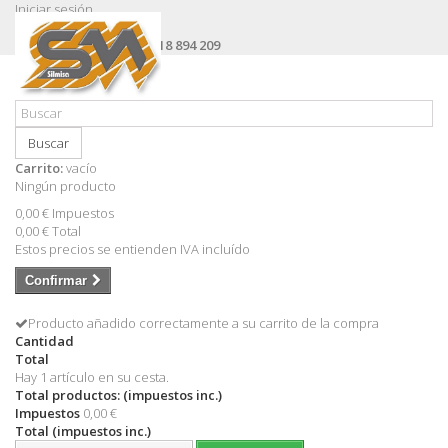
Iniciar sesión
Contacte con nosotros
Llámanos ahora:
+34 618 894 209
Buscar
Carrito:
vacío
Ningún producto
0,00 €
Impuestos
0,00 €
Total
Estos precios se entienden IVA incluído
Confirmar
Producto añadido correctamente a su carrito de la compra
Cantidad
Total
Hay 1 artículo en su cesta.
Total productos: (impuestos inc.)
Impuestos
0,00 €
Total (impuestos inc.)