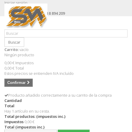
Iniciar sesión
Contacte con nosotros
Llámanos ahora:
+34 618 894 209
Buscar
Carrito:
vacío
Ningún producto
0,00 €
Impuestos
0,00 €
Total
Estos precios se entienden IVA incluído
Confirmar
Producto añadido correctamente a su carrito de la compra
Cantidad
Total
Hay 1 artículo en su cesta.
Total productos: (impuestos inc.)
Impuestos
0,00 €
Total (impuestos inc.)