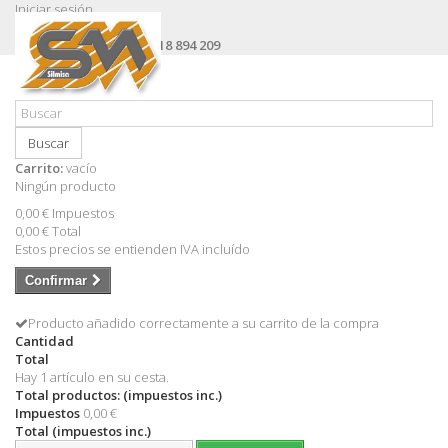
Iniciar sesión
Contacte con nosotros
Llámanos ahora:
+34 618 894 209
Buscar
Carrito:
vacío
Ningún producto
0,00 €
Impuestos
0,00 €
Total
Estos precios se entienden IVA incluído
Confirmar
Producto añadido correctamente a su carrito de la compra
Cantidad
Total
Hay 1 artículo en su cesta.
Total productos: (impuestos inc.)
Impuestos
0,00 €
Total (impuestos inc.)