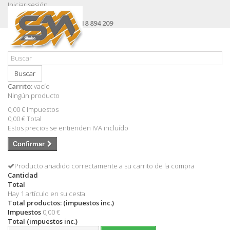
Iniciar sesión
Contacte con nosotros
Llámanos ahora:
+34 618 894 209
Buscar
Carrito:
vacío
Ningún producto
0,00 €
Impuestos
0,00 €
Total
Estos precios se entienden IVA incluído
Confirmar
Producto añadido correctamente a su carrito de la compra
Cantidad
Total
Hay 1 artículo en su cesta.
Total productos: (impuestos inc.)
Impuestos
0,00 €
Total (impuestos inc.)