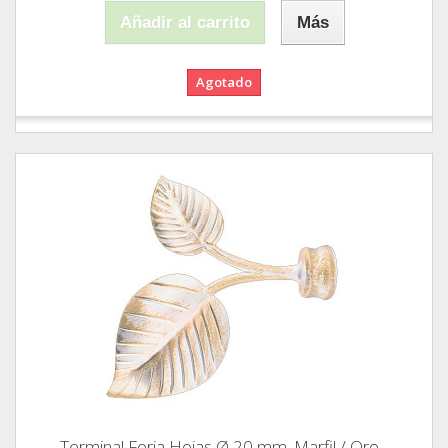
Añadir al carrito
Más
Agotado
Terminal Forja Hojas Ø 20 mm. Marfil / Oro...