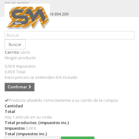
Iniciar sesión
Contacte con nosotros
Llámanos ahora:
+34 618 894 209
Buscar
Carrito:
vacío
Ningún producto
0,00 €
Impuestos
0,00 €
Total
Estos precios se entienden IVA incluído
Confirmar
Producto añadido correctamente a su carrito de la compra
Cantidad
Total
Hay 1 artículo en su cesta.
Total productos: (impuestos inc.)
Impuestos
0,00 €
Total (impuestos inc.)