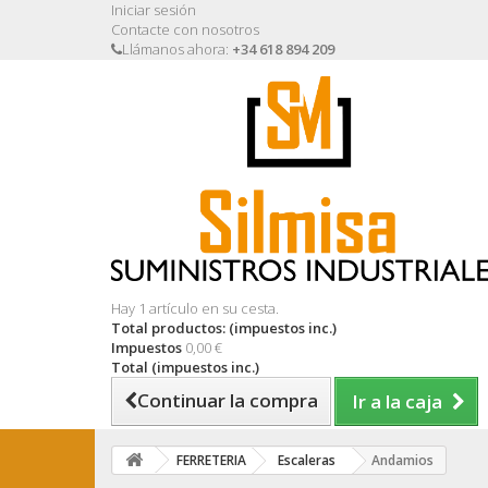
Iniciar sesión
Contacte con nosotros
Llámanos ahora:
+34 618 894 209
Hay 1 artículo en su cesta.
Total productos: (impuestos inc.)
Impuestos
0,00 €
Total (impuestos inc.)
Continuar la compra
Ir a la caja
FERRETERIA
Escaleras
Andamios