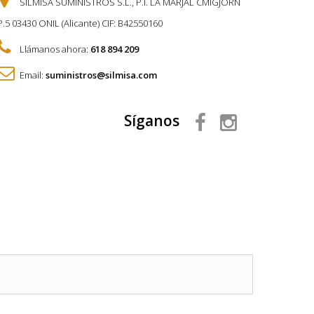
SILMISA SUMINISTROS S.L., P.I. LA MARJAL CMIGJORN
P.5 03430 ONIL (Alicante) CIF: B42550160
Llámanos ahora:
618 894 209
Email:
suministros@silmisa.com
Síganos