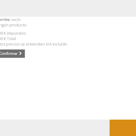
rrito:
vacío
ngún producto
00 €
Impuestos
00 €
Total
tos precios se entienden IVA incluído
Confirmar