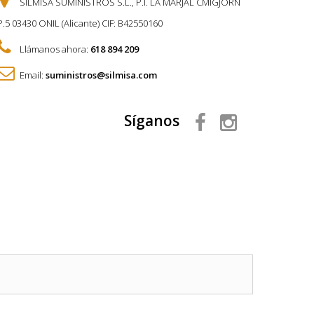
SILMISA SUMINISTROS S.L., P.I. LA MARJAL CMIGJORN
P.5 03430 ONIL (Alicante) CIF: B42550160
Llámanos ahora:
618 894 209
Email:
suministros@silmisa.com
Síganos