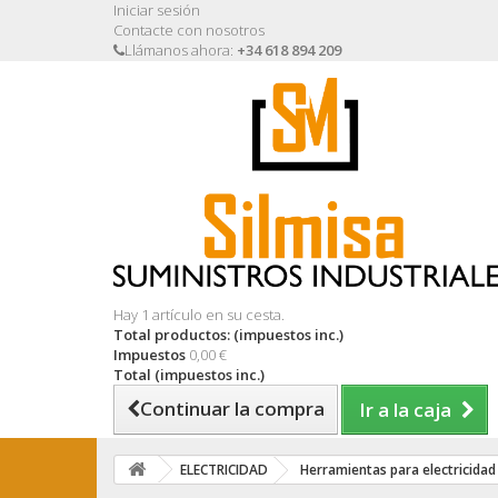
Iniciar sesión
Contacte con nosotros
Llámanos ahora:
+34 618 894 209
Hay 1 artículo en su cesta.
Total productos: (impuestos inc.)
Impuestos
0,00 €
Total (impuestos inc.)
Continuar la compra
Ir a la caja
ELECTRICIDAD
Herramientas para electricidad