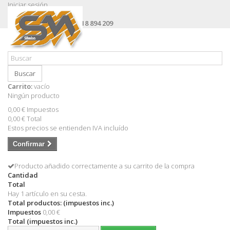
Iniciar sesión
Contacte con nosotros
Llámanos ahora:
+34 618 894 209
Buscar
Carrito:
vacío
Ningún producto
0,00 €
Impuestos
0,00 €
Total
Estos precios se entienden IVA incluído
Confirmar
Producto añadido correctamente a su carrito de la compra
Cantidad
Total
Hay 1 artículo en su cesta.
Total productos: (impuestos inc.)
Impuestos
0,00 €
Total (impuestos inc.)