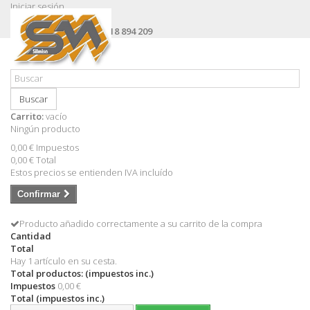
Iniciar sesión
Contacte con nosotros
Llámanos ahora:
+34 618 894 209
Buscar
Carrito:
vacío
Ningún producto
0,00 €
Impuestos
0,00 €
Total
Estos precios se entienden IVA incluído
Confirmar
Producto añadido correctamente a su carrito de la compra
Cantidad
Total
Hay 1 artículo en su cesta.
Total productos: (impuestos inc.)
Impuestos
0,00 €
Total (impuestos inc.)