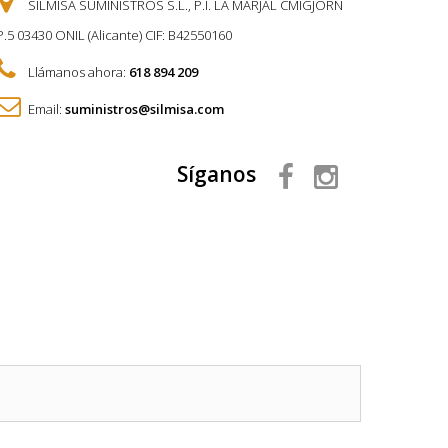
SILMISA SUMINISTROS S.L., P.I. LA MARJAL CMIGJORN
P.5 03430 ONIL (Alicante) CIF: B42550160
Llámanos ahora:
618 894 209
Email:
suministros@silmisa.com
Síganos