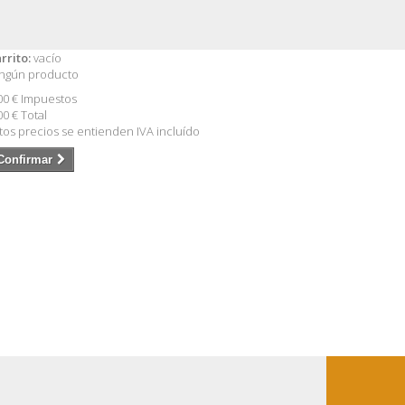
rrito:
vacío
ngún producto
00 €
Impuestos
00 €
Total
tos precios se entienden IVA incluído
Confirmar