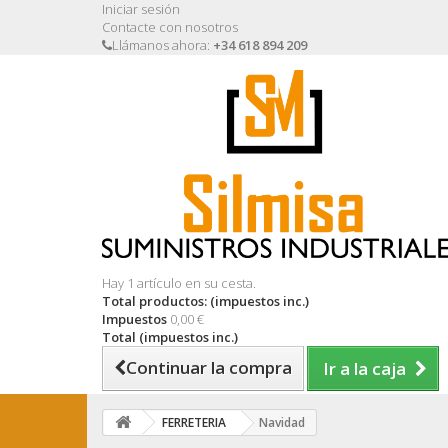
Iniciar sesión
Contacte con nosotros
Llámanos ahora:
+34 618 894 209
Hay 1 artículo en su cesta.
Total productos: (impuestos inc.)
Impuestos
0,00 €
Total (impuestos inc.)
Continuar la compra
Ir a la caja
FERRETERIA
Navidad