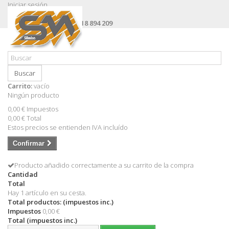
Iniciar sesión
Contacte con nosotros
Llámanos ahora:
+34 618 894 209
Buscar
Carrito:
vacío
Ningún producto
0,00 €
Impuestos
0,00 €
Total
Estos precios se entienden IVA incluído
Confirmar
Producto añadido correctamente a su carrito de la compra
Cantidad
Total
Hay 1 artículo en su cesta.
Total productos: (impuestos inc.)
Impuestos
0,00 €
Total (impuestos inc.)