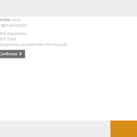
rrito:
vacío
ngún producto
00 €
Impuestos
00 €
Total
tos precios se entienden IVA incluído
Confirmar