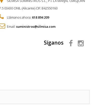
SILMISA SUMINISTROS S.L., P.I. LA MARJAL CMIGJORN
P.5 03430 ONIL (Alicante) CIF: B42550160
Llámanos ahora:
618 894 209
Email:
suministros@silmisa.com
Síganos