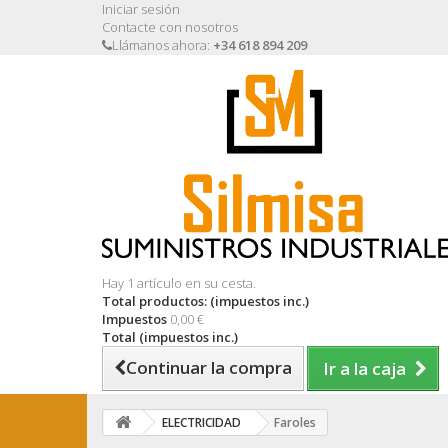
Iniciar sesión
Contacte con nosotros
Llámanos ahora:
+34 618 894 209
Hay 1 artículo en su cesta.
Total productos: (impuestos inc.)
Impuestos
0,00 €
Total (impuestos inc.)
Continuar la compra
Ir a la caja
ELECTRICIDAD
Faroles