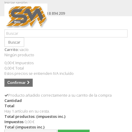
Iniciar sesión
Contacte con nosotros
Llámanos ahora:
+34 618 894 209
Buscar
Carrito:
vacío
Ningún producto
0,00 €
Impuestos
0,00 €
Total
Estos precios se entienden IVA incluído
Confirmar
Producto añadido correctamente a su carrito de la compra
Cantidad
Total
Hay 1 artículo en su cesta.
Total productos: (impuestos inc.)
Impuestos
0,00 €
Total (impuestos inc.)