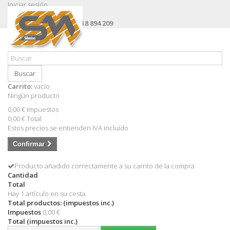
Iniciar sesión
Contacte con nosotros
Llámanos ahora:
+34 618 894 209
Buscar
Carrito:
vacío
Ningún producto
0,00 €
Impuestos
0,00 €
Total
Estos precios se entienden IVA incluído
Confirmar
Producto añadido correctamente a su carrito de la compra
Cantidad
Total
Hay 1 artículo en su cesta.
Total productos: (impuestos inc.)
Impuestos
0,00 €
Total (impuestos inc.)