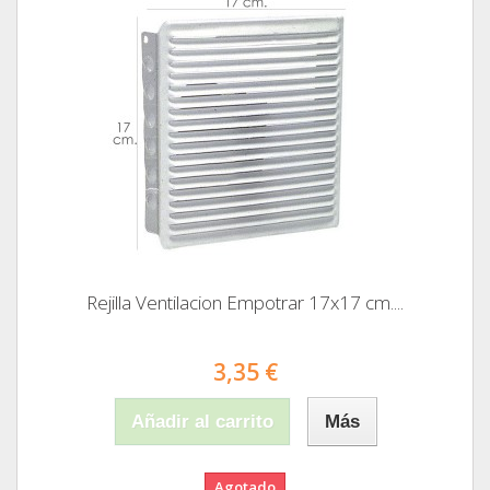
Rejilla Ventilacion Empotrar 17x17 cm....
3,35 €
Añadir al carrito
Más
Agotado