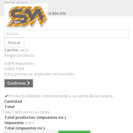
Iniciar sesión
Contacte con nosotros
Llámanos ahora:
+34 618 894 209
Buscar
Carrito:
vacío
Ningún producto
0,00 €
Impuestos
0,00 €
Total
Estos precios se entienden IVA incluído
Confirmar
Producto añadido correctamente a su carrito de la compra
Cantidad
Total
Hay 1 artículo en su cesta.
Total productos: (impuestos inc.)
Impuestos
0,00 €
Total (impuestos inc.)