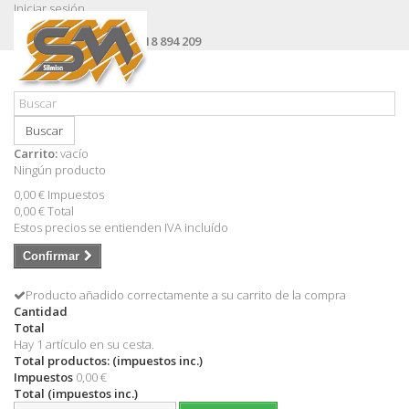
Iniciar sesión
Contacte con nosotros
Llámanos ahora:
+34 618 894 209
Buscar
Carrito:
vacío
Ningún producto
0,00 €
Impuestos
0,00 €
Total
Estos precios se entienden IVA incluído
Confirmar
Producto añadido correctamente a su carrito de la compra
Cantidad
Total
Hay 1 artículo en su cesta.
Total productos: (impuestos inc.)
Impuestos
0,00 €
Total (impuestos inc.)