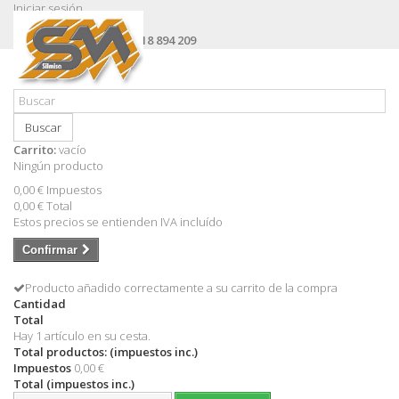
Iniciar sesión
Contacte con nosotros
Llámanos ahora:
+34 618 894 209
Buscar
Carrito:
vacío
Ningún producto
0,00 €
Impuestos
0,00 €
Total
Estos precios se entienden IVA incluído
Confirmar
Producto añadido correctamente a su carrito de la compra
Cantidad
Total
Hay 1 artículo en su cesta.
Total productos: (impuestos inc.)
Impuestos
0,00 €
Total (impuestos inc.)