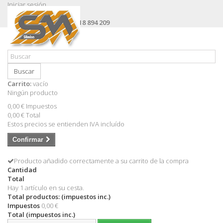
Iniciar sesión
Contacte con nosotros
Llámanos ahora:
+34 618 894 209
Buscar
Carrito:
vacío
Ningún producto
0,00 €
Impuestos
0,00 €
Total
Estos precios se entienden IVA incluído
Confirmar
Producto añadido correctamente a su carrito de la compra
Cantidad
Total
Hay 1 artículo en su cesta.
Total productos: (impuestos inc.)
Impuestos
0,00 €
Total (impuestos inc.)