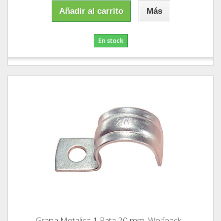
Añadir al carrito
Más
En stock
Grapa Metalica 1 Pata 20 mm. Wolfpack...