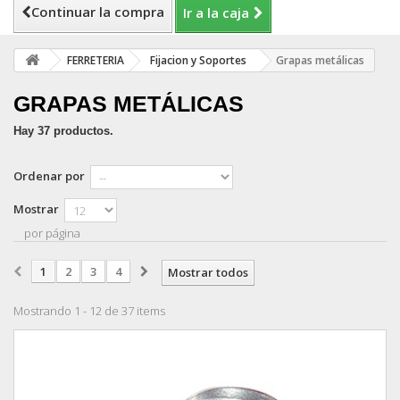
Continuar la compra
Ir a la caja
FERRETERIA
Fijacion y Soportes
Grapas metálicas
GRAPAS METÁLICAS
Hay 37 productos.
Ordenar por
Mostrar
por página
1
2
3
4
Mostrar todos
Mostrando 1 - 12 de 37 items