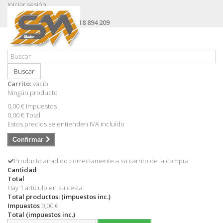
Iniciar sesión
Contacte con nosotros
Llámanos ahora:
+34 618 894 209
Buscar
Carrito:
vacío
Ningún producto
0,00 €
Impuestos
0,00 €
Total
Estos precios se entienden IVA incluído
Confirmar
Producto añadido correctamente a su carrito de la compra
Cantidad
Total
Hay 1 artículo en su cesta.
Total productos: (impuestos inc.)
Impuestos
0,00 €
Total (impuestos inc.)