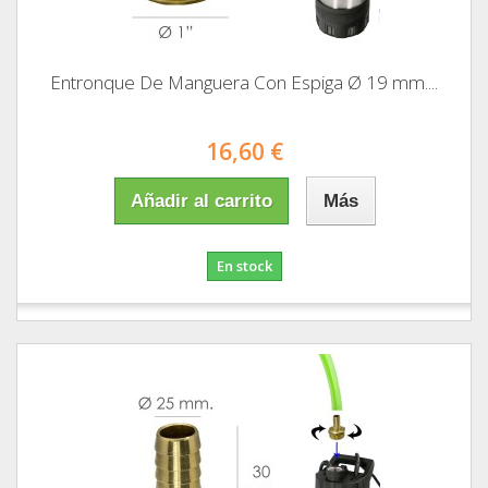
Entronque De Manguera Con Espiga Ø 19 mm....
16,60 €
Añadir al carrito
Más
En stock