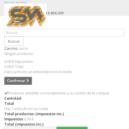
Iniciar sesión
Contacte con nosotros
Llámanos ahora:
+34 618 894 209
Buscar
Carrito:
vacío
Ningún producto
0,00 €
Impuestos
0,00 €
Total
Estos precios se entienden IVA incluído
Confirmar
Producto añadido correctamente a su carrito de la compra
Cantidad
Total
Hay 1 artículo en su cesta.
Total productos: (impuestos inc.)
Impuestos
0,00 €
Total (impuestos inc.)