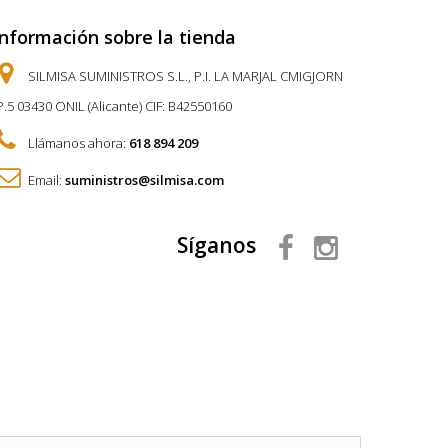
Información sobre la tienda
SILMISA SUMINISTROS S.L., P.I. LA MARJAL CMIGJORN
P.5 03430 ONIL (Alicante) CIF: B42550160
Llámanos ahora:
618 894 209
Email:
suministros@silmisa.com
Síganos