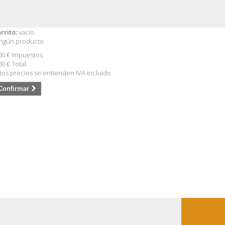
rrito:
vacío
ngún producto
00 €
Impuestos
00 €
Total
tos precios se entienden IVA incluído
Confirmar