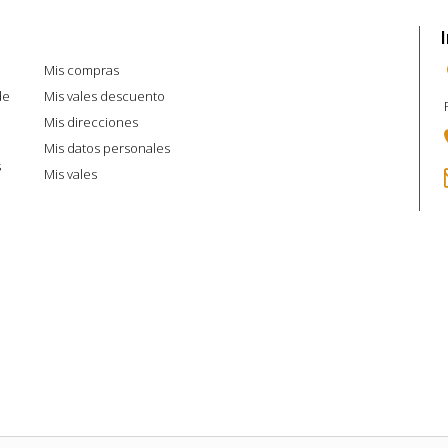
Mi cuenta
Mis compras
de
Mis vales descuento
Mis direcciones
Mis datos personales
s
Mis vales