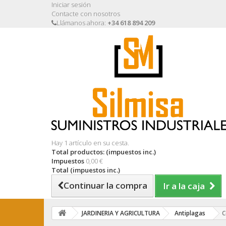
Iniciar sesión
Contacte con nosotros
Llámanos ahora:
+34 618 894 209
Hay 1 artículo en su cesta.
Total productos: (impuestos inc.)
Impuestos
0,00 €
Total (impuestos inc.)
Continuar la compra
Ir a la caja
JARDINERIA Y AGRICULTURA
Antiplagas
C