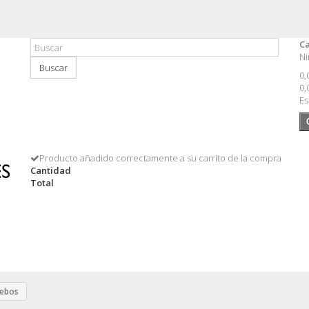
Ca
Ni
Buscar
0,
0,
Es
Producto añadido correctamente a su carrito de la compra
Cantidad
Total
ebos