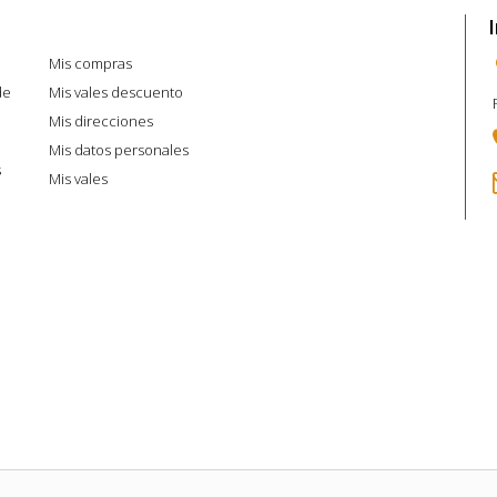
Mi cuenta
Mis compras
de
Mis vales descuento
Mis direcciones
Mis datos personales
s
Mis vales