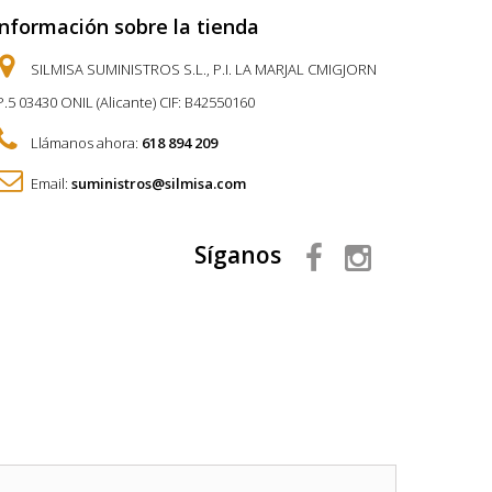
Información sobre la tienda
SILMISA SUMINISTROS S.L., P.I. LA MARJAL CMIGJORN
P.5 03430 ONIL (Alicante) CIF: B42550160
Llámanos ahora:
618 894 209
Email:
suministros@silmisa.com
Síganos