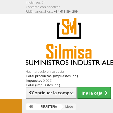
Iniciar sesión
Contacte con nosotros
Llámanos ahora:
+34 618 894 209
Hay 1 artículo en su cesta.
Total productos: (impuestos inc.)
Impuestos
0,00 €
Total (impuestos inc.)
Continuar la compra
Ir a la caja
FERRETERIA
Moto