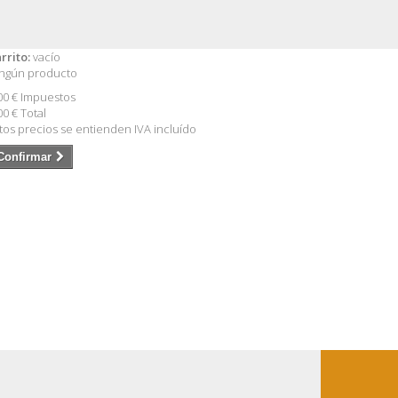
rrito:
vacío
ngún producto
00 €
Impuestos
00 €
Total
tos precios se entienden IVA incluído
Confirmar