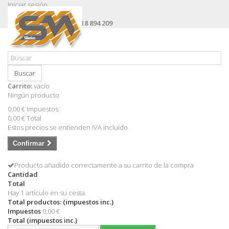
Iniciar sesión
Contacte con nosotros
Llámanos ahora:
+34 618 894 209
Buscar
Carrito:
vacío
Ningún producto
0,00 €
Impuestos
0,00 €
Total
Estos precios se entienden IVA incluído
Confirmar
Producto añadido correctamente a su carrito de la compra
Cantidad
Total
Hay 1 artículo en su cesta.
Total productos: (impuestos inc.)
Impuestos
0,00 €
Total (impuestos inc.)