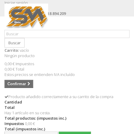
Iniciar sesión
Contacte con nosotros
Llámanos ahora:
+34 618 894 209
Buscar
Carrito:
vacío
Ningún producto
0,00 €
Impuestos
0,00 €
Total
Estos precios se entienden IVA incluído
Confirmar
Producto añadido correctamente a su carrito de la compra
Cantidad
Total
Hay 1 artículo en su cesta.
Total productos: (impuestos inc.)
Impuestos
0,00 €
Total (impuestos inc.)