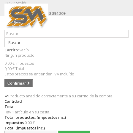
Iniciar sesión
Contacte con nosotros
Llámanos ahora:
+34 618 894 209
Buscar
Carrito:
vacío
Ningún producto
0,00 €
Impuestos
0,00 €
Total
Estos precios se entienden IVA incluído
Confirmar
Producto añadido correctamente a su carrito de la compra
Cantidad
Total
Hay 1 artículo en su cesta.
Total productos: (impuestos inc.)
Impuestos
0,00 €
Total (impuestos inc.)