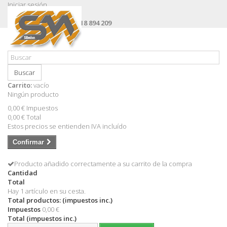
Iniciar sesión
Contacte con nosotros
Llámanos ahora:
+34 618 894 209
Buscar
Carrito:
vacío
Ningún producto
0,00 €
Impuestos
0,00 €
Total
Estos precios se entienden IVA incluído
Confirmar
Producto añadido correctamente a su carrito de la compra
Cantidad
Total
Hay 1 artículo en su cesta.
Total productos: (impuestos inc.)
Impuestos
0,00 €
Total (impuestos inc.)