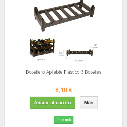
Botellero Apilable Plástico 6 Botellas
8,10 €
Añadir al carrito
Más
En stock