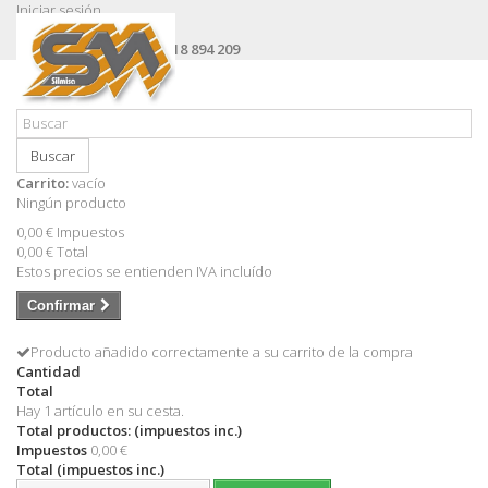
Iniciar sesión
Contacte con nosotros
Llámanos ahora:
+34 618 894 209
Buscar
Carrito:
vacío
Ningún producto
0,00 €
Impuestos
0,00 €
Total
Estos precios se entienden IVA incluído
Confirmar
Producto añadido correctamente a su carrito de la compra
Cantidad
Total
Hay 1 artículo en su cesta.
Total productos: (impuestos inc.)
Impuestos
0,00 €
Total (impuestos inc.)