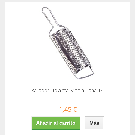
Rallador Hojalata Media Caña 14
1,45 €
Añadir al carrito
Más