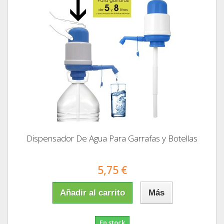
Dispensador De Agua Para Garrafas y Botellas
5,75 €
Añadir al carrito
Más
En stock