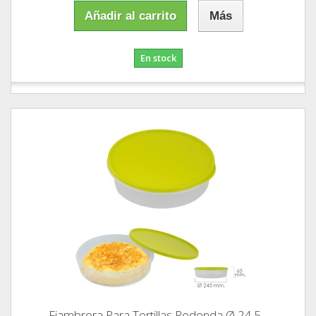
Añadir al carrito
Más
En stock
Fiambrera Para Tortillas Redonda Ø 24.5...