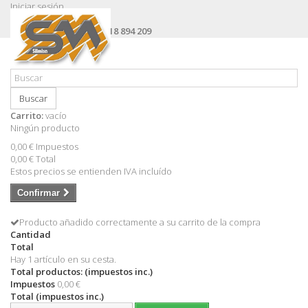
Iniciar sesión
Contacte con nosotros
Llámanos ahora:
+34 618 894 209
Buscar
Carrito:
vacío
Ningún producto
0,00 €
Impuestos
0,00 €
Total
Estos precios se entienden IVA incluído
Confirmar
Producto añadido correctamente a su carrito de la compra
Cantidad
Total
Hay 1 artículo en su cesta.
Total productos: (impuestos inc.)
Impuestos
0,00 €
Total (impuestos inc.)