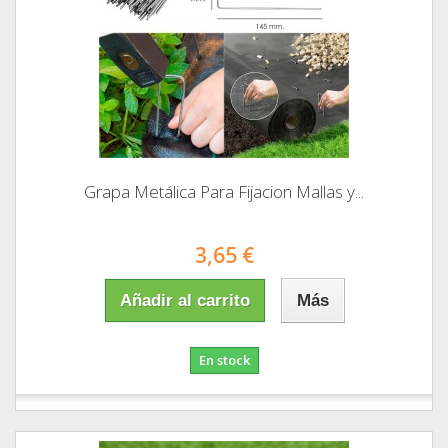
Grapa Metálica Para Fijacion Mallas y...
3,65 €
Añadir al carrito
Más
En stock