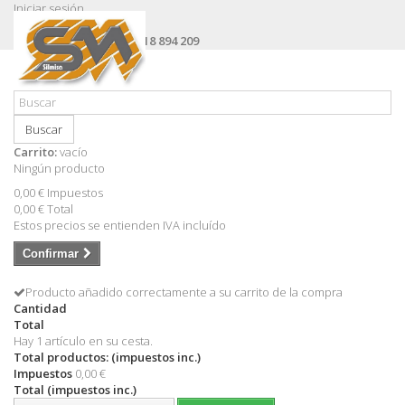
Iniciar sesión
Contacte con nosotros
Llámanos ahora:
+34 618 894 209
Buscar
Carrito:
vacío
Ningún producto
0,00 €
Impuestos
0,00 €
Total
Estos precios se entienden IVA incluído
Confirmar
Producto añadido correctamente a su carrito de la compra
Cantidad
Total
Hay 1 artículo en su cesta.
Total productos: (impuestos inc.)
Impuestos
0,00 €
Total (impuestos inc.)