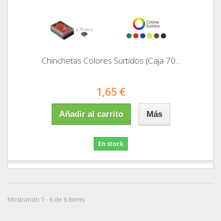
Chinchetas Colores Surtidos (Caja 70...
1,65 €
Añadir al carrito
Más
En stock
Mostrando 1 - 6 de 6 items