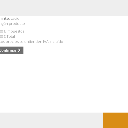
rrito:
vacío
ngún producto
00 €
Impuestos
00 €
Total
tos precios se entienden IVA incluído
Confirmar