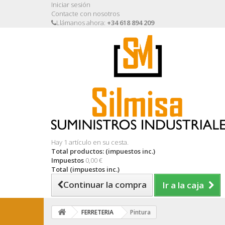
Iniciar sesión
Contacte con nosotros
Llámanos ahora:
+34 618 894 209
Hay 1 artículo en su cesta.
Total productos: (impuestos inc.)
Impuestos
0,00 €
Total (impuestos inc.)
Continuar la compra
Ir a la caja
FERRETERIA
Pintura