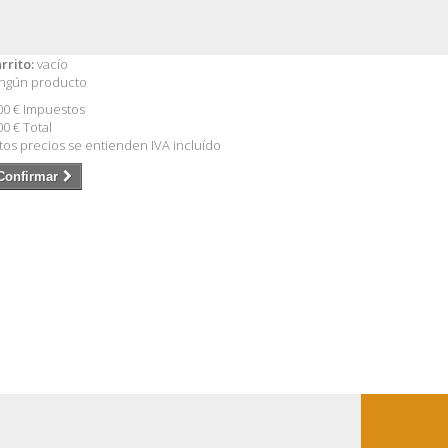
rrito:
vacío
ngún producto
00 €
Impuestos
00 €
Total
tos precios se entienden IVA incluído
Confirmar