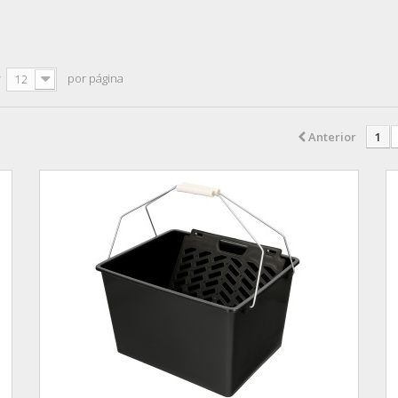
r
por página
12
Anterior
1