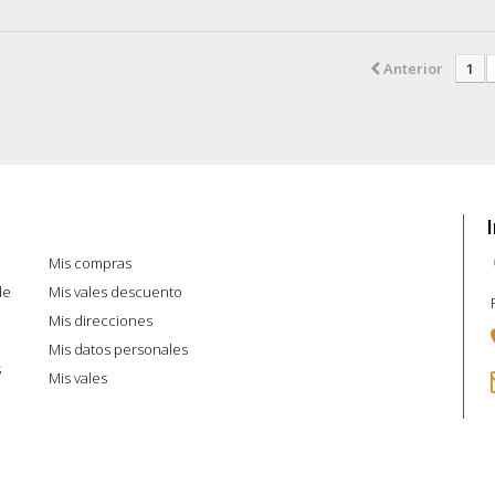
Anterior
1
Mi cuenta
Mis compras
de
Mis vales descuento
Mis direcciones
Mis datos personales
s
Mis vales