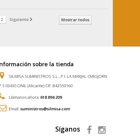
2
Siguiente
Mostrar todos
Información sobre la tienda
SILMISA SUMINISTROS S.L., P.I. LA MARJAL CMIGJORN
P.5 03430 ONIL (Alicante) CIF: B42550160
Llámanos ahora:
618 894 209
Email:
suministros@silmisa.com
Síganos