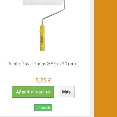
Rodillo Pintar Pladur Ø 55x 230 mm....
5,25 €
Añadir al carrito
Más
En stock