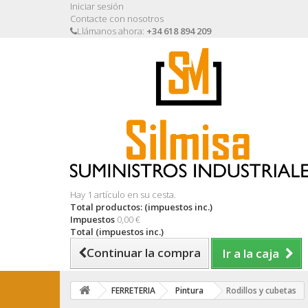
Iniciar sesión
Contacte con nosotros
Llámanos ahora:
+34 618 894 209
Hay 1 artículo en su cesta.
Total productos: (impuestos inc.)
Impuestos
0,00 €
Total (impuestos inc.)
Continuar la compra
Ir a la caja
FERRETERIA
Pintura
Rodillos y cubetas