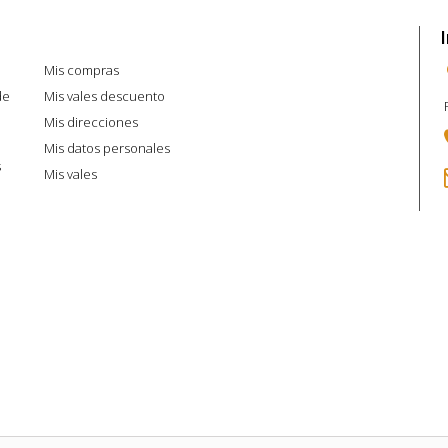
Mi cuenta
Mis compras
de
Mis vales descuento
Mis direcciones
Mis datos personales
s
Mis vales