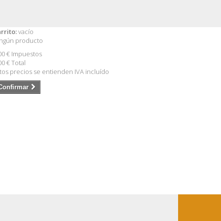
rrito:
vacío
ngún producto
00 €
Impuestos
00 €
Total
tos precios se entienden IVA incluído
Confirmar