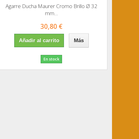
Agarre Ducha Maurer Cromo Brillo Ø 32
mm....
30,80 €
Añadir al carrito
Más
En stock