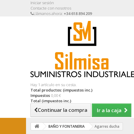
Iniciar sesión
Contacte con nosotros
Llámanos ahora:
+34 618 894 209
Hay 1 artículo en su cesta.
Total productos: (impuestos inc.)
Impuestos
0,00 €
Total (impuestos inc.)
Continuar la compra
Ir a la caja
BAÑO Y FONTANERIA
Agarres ducha