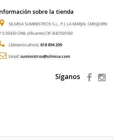
Información sobre la tienda
SILMISA SUMINISTROS S.L., P.I. LA MARJAL CMIGJORN
P.5 03430 ONIL (Alicante) CIF: B42550160
Llámanos ahora:
618 894 209
Email:
suministros@silmisa.com
Síganos