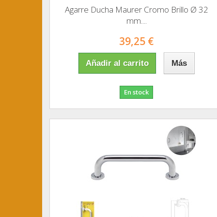
Agarre Ducha Maurer Cromo Brillo Ø 32
mm....
39,25 €
Añadir al carrito
Más
En stock