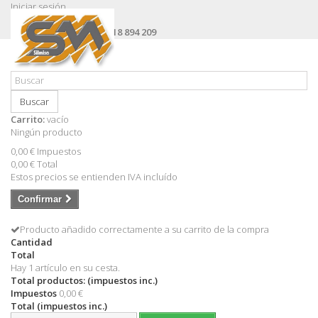
Iniciar sesión
Contacte con nosotros
Llámanos ahora:
+34 618 894 209
Buscar
Carrito:
vacío
Ningún producto
0,00 €
Impuestos
0,00 €
Total
Estos precios se entienden IVA incluído
Confirmar
Producto añadido correctamente a su carrito de la compra
Cantidad
Total
Hay 1 artículo en su cesta.
Total productos: (impuestos inc.)
Impuestos
0,00 €
Total (impuestos inc.)