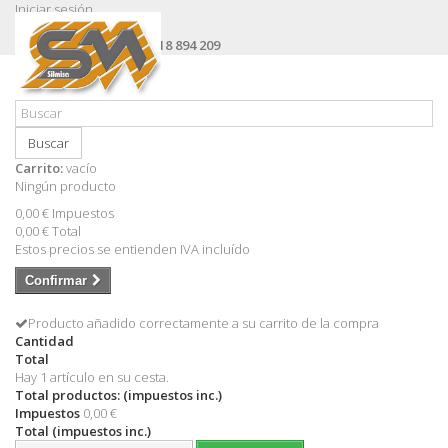
Iniciar sesión
Contacte con nosotros
Llámanos ahora:
+34 618 894 209
Buscar
Carrito:
vacío
Ningún producto
0,00 €
Impuestos
0,00 €
Total
Estos precios se entienden IVA incluído
Confirmar
Producto añadido correctamente a su carrito de la compra
Cantidad
Total
Hay 1 artículo en su cesta.
Total productos: (impuestos inc.)
Impuestos
0,00 €
Total (impuestos inc.)