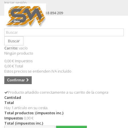
Iniciar sesión
Contacte con nosotros
Llámanos ahora:
+34 618 894 209
Buscar
Carrito:
vacío
Ningún producto
0,00 €
Impuestos
0,00 €
Total
Estos precios se entienden IVA incluído
Confirmar
Producto añadido correctamente a su carrito de la compra
Cantidad
Total
Hay 1 artículo en su cesta.
Total productos: (impuestos inc.)
Impuestos
0,00 €
Total (impuestos inc.)